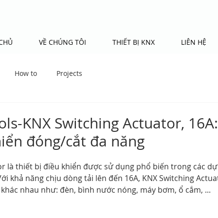
CHỦ
VỀ CHÚNG TÔI
THIẾT BỊ KNX
LIÊN HỆ
How to
Projects
ls-KNX Switching Actuator, 16A: 
iển đóng/cắt đa năng
r là thiết bị điều khiển được sử dụng phổ biến trong các d
Với khả năng chịu dòng tải lên đến 16A, KNX Switching Actu
i khác nhau như: đèn, bình nước nóng, máy bơm, ổ cắm, ...