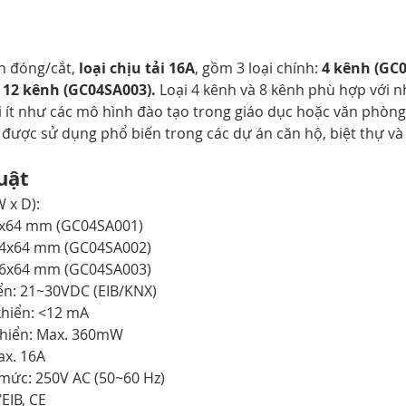
n đóng/cắt, 
loại chịu tải 16A
, gồm 3 loại chính: 
4 kênh (GC0
 12 kênh (GC04SA003). 
Loại 4 kênh và 8 kênh phù hợp với 
i ít như các mô hình đào tạo trong giáo dục hoặc văn phòng 
h được sử dụng phổ biến trong các dự án căn hộ, biệt thự và 
uật 
	Kích thước (H x W x D):	
x72x64 mm (GC04SA001)
x144x64 mm (GC04SA002)
x216x64 mm (GC04SA003)
iển: 21~30VDC (EIB/KNX)
khiển: <12 mA
 khiển: Max. 360mW
ax. 16A
h mức: 250V AC (50~60 Hz)
EIB, CE