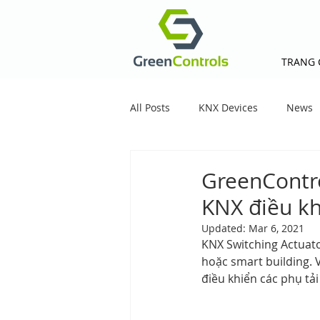
TRANG 
All Posts
KNX Devices
News
GreenContro
KNX điều kh
Updated:
Mar 6, 2021
KNX Switching Actuato
hoặc smart building. 
điều khiển các phụ tả