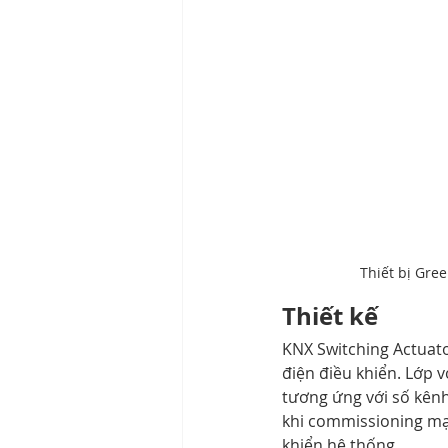
Thiết bị Gree
Thiết kế
KNX Switching Actuator
điện điều khiển. Lớp v
tương ứng với số kênh
khi commissioning mạ
khiển hệ thống. 