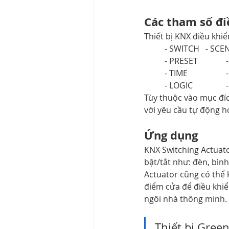
Các tham số đi
Thiết bị KNX điều khi
	- SWITCH	- S
	
	
	
Tùy thuộc vào mục đíc
với yêu cầu tự động h
Ứng dụng 
KNX Switching Actuato
bật/tắt như: đèn, bình
Actuator cũng có thể 
điểm cửa để điều khiể
ngôi nhà thông minh.
Thiết bị Gree