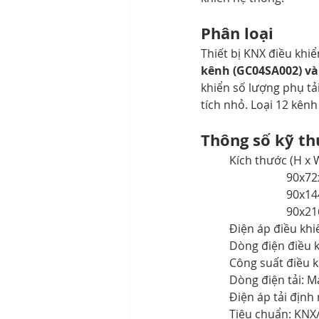
Phân loại
Thiết bị KNX điều khiể
kênh (GC04SA002) và
khiển số lượng phụ tả
tích nhỏ. Loại 12 kên
Thông số kỹ th
			90
			90
			90
	Điện áp điều kh
	Dòng điện điều 
	Công suất điều
	Dòng điện tải: M
	Điện áp tải địn
	Tiêu chuẩn: KNX/