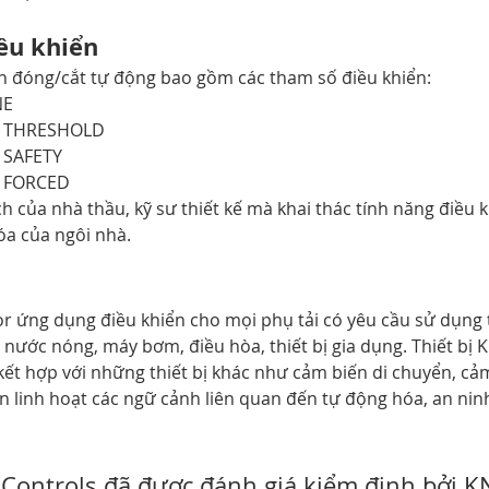
ều khiển 
ển đóng/cắt tự động bao gồm các tham số điều khiển:
CENE
- PRESET		- THRESHOLD
- TIME		- SAFETY
- LOGIC		- FORCED
h của nhà thầu, kỹ sư thiết kế mà khai thác tính năng điều 
óa của ngôi nhà.
r ứng dụng điều khiển cho mọi phụ tải có yêu cầu sử dụng 
 nước nóng, máy bơm, điều hòa, thiết bị gia dụng. Thiết bị 
kết hợp với những thiết bị khác như cảm biến di chuyển, cảm
n linh hoạt các ngữ cảnh liên quan đến tự động hóa, an ninh
nControls đã được đánh giá kiểm định bởi K