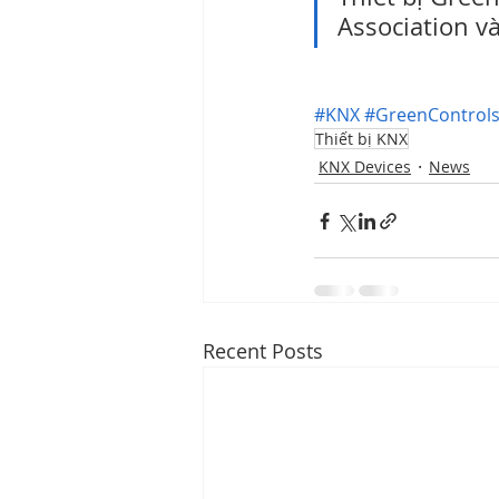
Association v
#KNX
#GreenControl
Thiết bị KNX
KNX Devices
News
Recent Posts