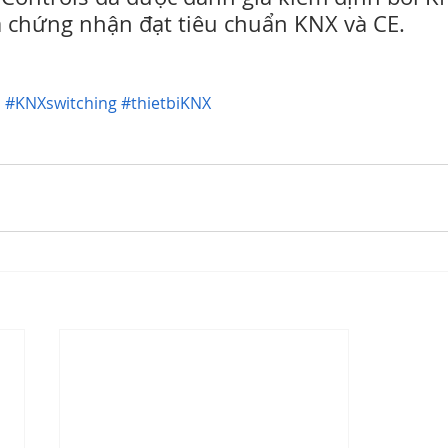
à chứng nhận đạt tiêu chuẩn KNX và CE.
s
#KNXswitching
#thietbiKNX