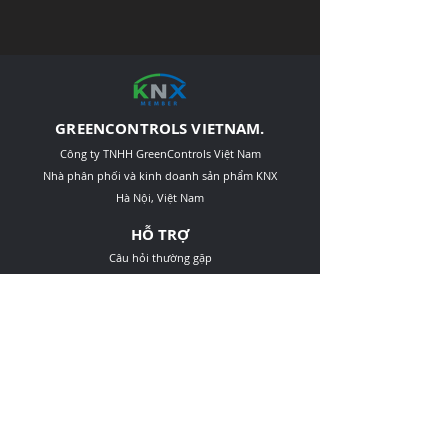
GREENCONTROLS VIETNAM.
Công ty TNHH GreenControls Việt Nam
Nhà phân phối và kinh doanh sản phẩm KNX
Hà Nội, Việt Nam
HỖ TRỢ
Câu hỏi thường gặp
Giao hàng và đổi hàng
Chính sách
Downloads
LIÊN HỆ
Phụ trách bán hàng:
+84-78-422-6666
contact@greencontrols.vn