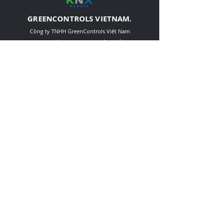
GREENCONTROLS VIETNAM.
Công ty TNHH GreenControls Việt Nam
Nhà phân phối và kinh doanh sản phẩm KNX
Hà Nội, Việt Nam
HỖ TRỢ
Câu hỏi thường gặp
Giao hàng và đổi hàng
Chính sách
Downloads
LIÊN HỆ
Phụ trách bán hàng:
+84-78-422-6666
contact@greencontrols.vn
greencontrols.vietnam@gmail.com
© 2019 by GreenControls.